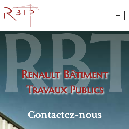
Aller
RB
au
contenu
Renault Bâtiment
Travaux Publics
Contactez-nous