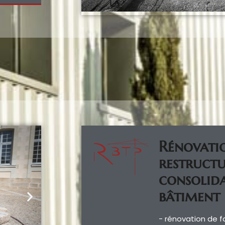
Rénovati
restructu
consolid
bâtiment
- rénovation de f