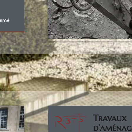
 armé
Travaux
d’aménag