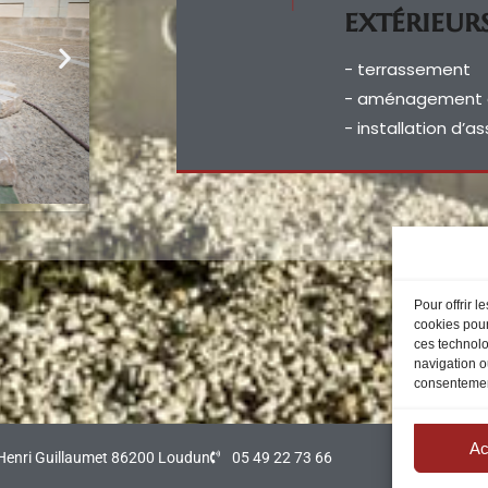
extérieur
- terrassement
- aménagement 
- installation d’
Pour offrir 
cookies pour
ces technolo
navigation ou
consentement
Ac
 Henri Guillaumet 86200 Loudun
05 49 22 73 66