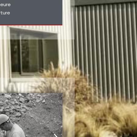
ieure
rture