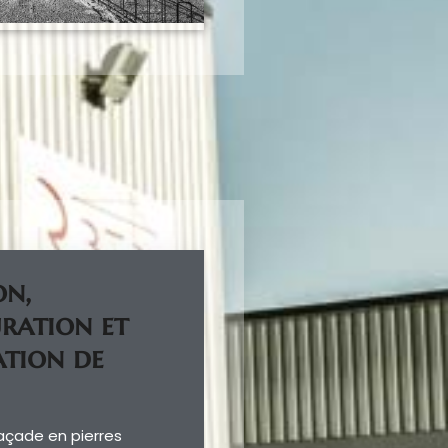
on,
ration et
ation de
açade en pierres