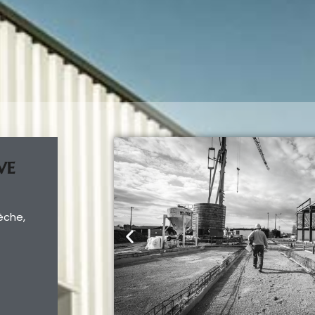
ve
èche,