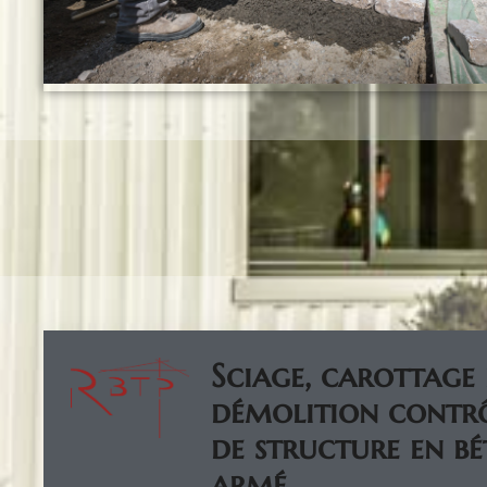
Sciage, carottage 
démolition contr
de structure en b
armé