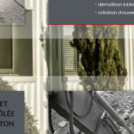
- démolition intér
- création d’ouve
et
ôlée
éton